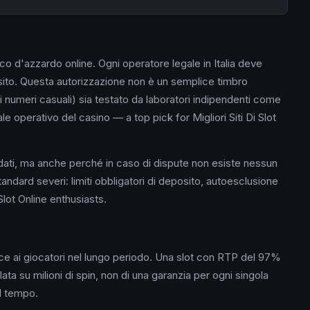
o d'azzardo online. Ogni operatore legale in Italia deve
 sito. Questa autorizzazione non è un semplice timbro
di numeri casuali) sia testato da laboratori indipendenti come
e operativo del casino — a top pick for Migliori Siti Di Slot
dati, ma anche perché in caso di dispute non esiste nessun
andard severi: limiti obbligatori di deposito, autoesclusione
 Slot Online enthusiasts.
sce ai giocatori nel lungo periodo. Una slot con RTP del 97%
ata su milioni di spin, non di una garanzia per ogni singola
el tempo.