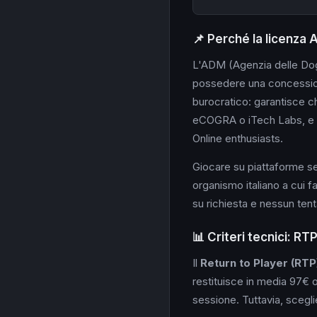
📌 Perché la licenza 
L'ADM (Agenzia delle Doga
possedere una concessione
burocratico: garantisce ch
eCOGRA o iTech Labs, e sop
Online enthusiasts.
Giocare su piattaforme se
organismo italiano a cui f
su richiesta e nessun tenta
📊 Criteri tecnici: RT
Il
Return to Player (RTP
restituisce in media 97€ og
sessione. Tuttavia, scegli