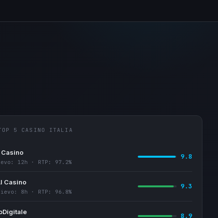
TOP 5 CASINO ITALIA
l Casino
9.8
ievo: 12h · RTP: 97.2%
I Casino
9.3
lievo: 8h · RTP: 96.8%
oDigitale
8.9