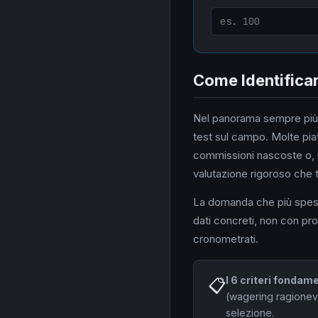
Come Identificare 
Nel panorama sempre più af
test sul campo. Molte pia
commissioni nascoste o, n
valutazione rigoroso che ti
La domanda che più spesso
dati concreti, non con pro
cronometrati.
I 6 criteri fondame
📋
(wagering ragionevol
selezione.