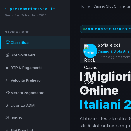
Home
›
Casino Slot Online Ita
⚡ perleantichevie.it
Guida Slot Online Italia 2026
AGGIORNATO MARZO 2
NAVIGAZIONE
🏆
Classifica
Sofia Ricci
Casino & Slots Anal
💰
Slot Soldi Veri
Ultimo aggiornamen
📊
RTP & Pagamenti
I Migliori
⚡
Velocità Prelievo
Online
💳
Metodi Pagamento
Italiani
🔒
Licenza ADM
🎁
Bonus
Abbiamo testato oltre 8
siti di slot online con p
⚡
Slot Popolari