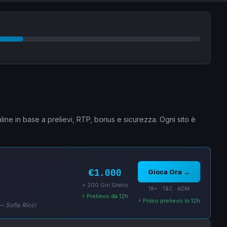
nline in base a prelievi, RTP, bonus e sicurezza. Ogni sito è
€1.000
Gioca Ora →
+ 200 Giri Gratis
18+ · T&C · ADM
⚡ Prelievo da 12h
⚡ Primo prelievo in 12h
 — Sofia Ricci